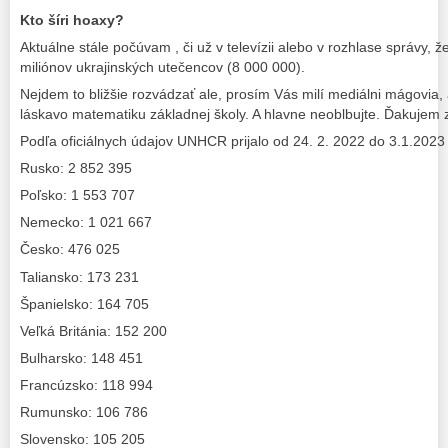
Kto šíri hoaxy?
Aktuálne stále počúvam , či už v televízii alebo v rozhlase správy, 
miliónov ukrajinských utečencov (8 000 000).
Nejdem to bližšie rozvádzať ale, prosím Vás milí mediálni mágovia, 
láskavo matematiku základnej školy. A hlavne neoblbujte. Ďakujem z
Podľa oficiálnych údajov UNHCR prijalo od 24. 2. 2022 do 3.1.2023 
Rusko: 2 852 395
Poľsko: 1 553 707
Nemecko: 1 021 667
Česko: 476 025
Taliansko: 173 231
Španielsko: 164 705
Veľká Británia: 152 200
Bulharsko: 148 451
Francúzsko: 118 994
Rumunsko: 106 786
Slovensko: 105 205