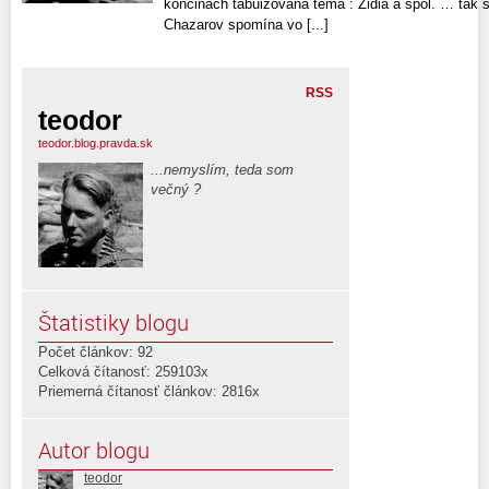
končinách tabuizovaná téma : Židia a spol. … tak s
Chazarov spomína vo [...]
RSS
teodor
teodor.blog.pravda.sk
...nemyslím, teda som
večný ?
Štatistiky blogu
Počet článkov: 92
Celková čítanosť: 259103x
Priemerná čítanosť článkov: 2816x
Autor blogu
teodor