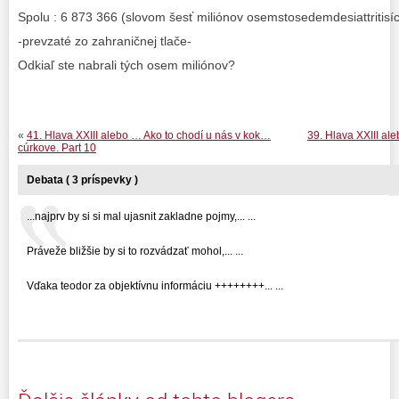
Spolu : 6 873 366 (slovom šesť miliónov osemstosedemdesiattritisíc 
-prevzaté zo zahraničnej tlače-
Odkiaľ ste nabrali tých osem miliónov?
«
41. Hlava XXIII alebo … Ako to chodí u nás v kok…
39. Hlava XXIII al
cúrkove. Part 10
Debata ( 3 príspevky )
...najprv by si si mal ujasnit zakladne pojmy,... ...
Práveže bližšie by si to rozvádzať mohol,... ...
Vďaka teodor za objektívnu informáciu ++++++++... ...