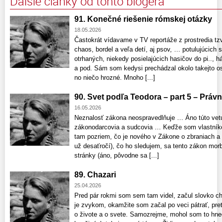
Ďalšie články od tohto blogera
91. Konečné riešenie rómskej otázky
18.05.2026
Častokrát vídavame v TV reportáže z prostredia tz
chaos, bordel a veľa detí, aj psov, … potulujúcich 
otrhaných, niekedy posielajúcich hasičov do pi..,
a pod. Sám som kedysi prechádzal okolo takejto os
no niečo hrozné. Mnoho [...]
90. Svet podľa Teodora – part 5 – Práv
16.05.2026
Neznalosť zákona neospravedlňuje … Áno túto vet
zákonodarcovia a sudcovia … Keďže som vlastníko
tam pozriem, čo je nového v Zákone o zbraniach a s
už desaťročí), čo ho sledujem, sa tento zákon morb
stránky (áno, pôvodne sa [...]
89. Chazari
25.04.2026
Pred pár rokmi som sem tam videl, začul slovko c
je zvykom, okamžite som začal po veci pátrať, pre
o živote a o svete. Samozrejme, mohol som to hneď