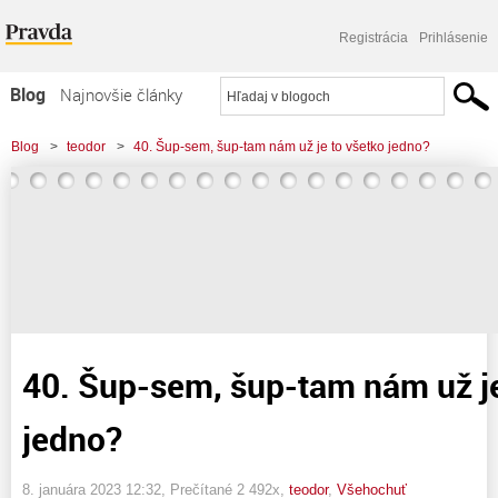
Registrácia
Prihlásenie
Blog
Najnovšie články
Najčítanejšie články
Blog
>
teodor
>
40. Šup-sem, šup-tam nám už je to všetko jedno?
Najkomentovanejšie články
Zoznam blogov
Komerčné blogy
40. Šup-sem, šup-tam nám už je
jedno?
8. januára 2023 12:32
, Prečítané 2 492x,
teodor
,
Všehochuť