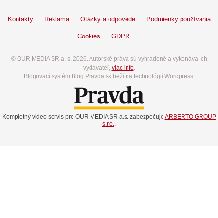
Kontakty
Reklama
Otázky a odpovede
Podmienky používania
Cookies
GDPR
© OUR MEDIA SR a. s. 2026. Autorské práva sú vyhradené a vykonáva ich
vydavateľ,
viac info
.
Blogovací systém Blog.Pravda.sk beží na technológií Wordpress.
Kompletný video servis pre OUR MEDIA SR a.s. zabezpečuje
ARBERTO GROUP
s.r.o.
.